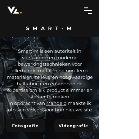
SMART-M
Smart-M
is een autoriteit in
verspaning en moderne
bewerkingstechnieken voor
allerhande metalen en non-ferro
materialen. ze leveren hoogwaardige
halffabricaten én hebben de
expertise om elk product slimmer en
sterker te maken.
In opdracht van
Mandelo
maakte ik
foto's en video's voor hun nieuwe site.
Fotografie
Videografie