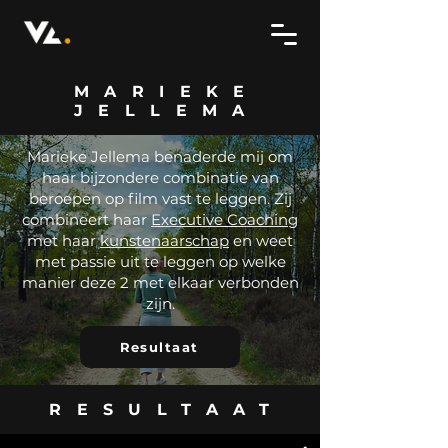
MARIEKE
JELLEMA
Marieke Jellema benaderde mij om
haar bijzondere combinatie van
beroepen op film vast te leggen. Zij
combineert haar
Executive Coaching
met haar
kunstenaarschap
en weet
met passie uit te leggen op welke
manier deze 2 met elkaar verbonden
zijn.
Resultaat
RESULTAAT