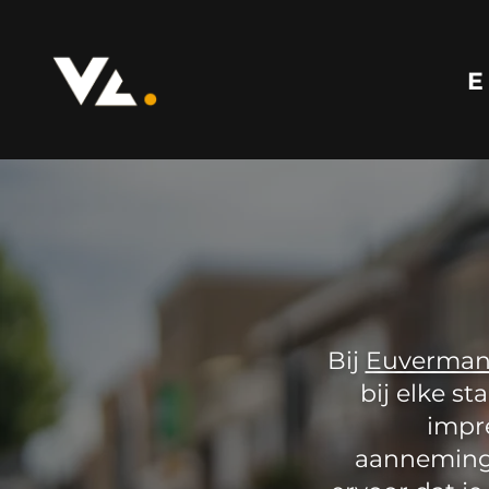
Bij
Euverman 
bij elke st
impr
aanneming