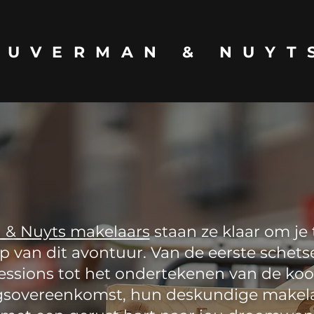
EUVERMAN & NUYT
& Nuyts makelaars
staan ze klaar om je
ap van dit avontuur. Van de eerste schets
essions tot het ondertekenen van de koo
sovereenkomst, hun deskundige makela