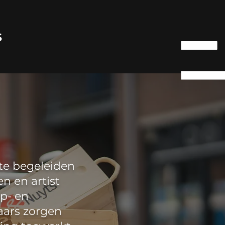
S
 te begeleiden
en en artist
p- en
ars zorgen