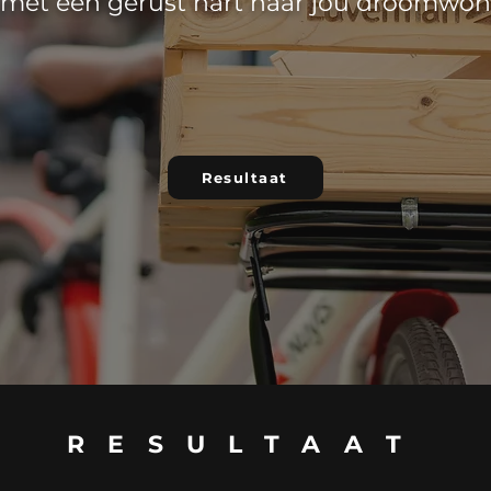
e met een gerust hart naar jou droomwon
Resultaat
RESULTAAT