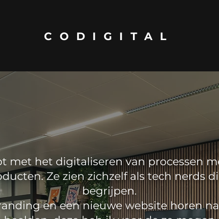
CODIGITAL
t met het digitaliseren van processen m
oducten. Ze zien zichzelf als tech nerds d
begrijpen.
branding en een nieuwe website horen nat