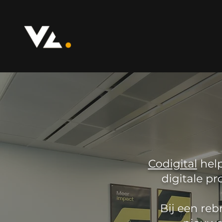
Codigital
help
digitale pr
Bij een re