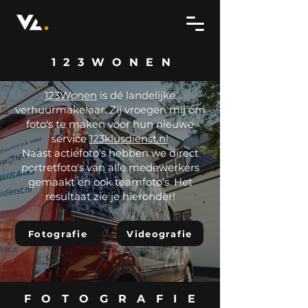
123WONEN
123Wonen
is dé landelijke
verhuurmakelaar. Zij vroegen mij om
foto's te maken voor hun nieuwe
service
123klusdienst.nl
Naast actiefoto's hebben we direct
portretfoto's van alle medewerkers
gemaakt en ook teamfoto's. Het
resultaat zie je hieronder!
Fotografie
Videografie
FOTOGRAFIE