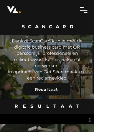
SCANCARD
Dankzij
ScanCard
kun je met de
digitale business card met QR
persoonlijk, professioneel én
milieubewust kennismaken of
netwerken.
In opdracht van
Get Seen
maakte ik
een reclamevideo.
Resultaat
RESULTAAT